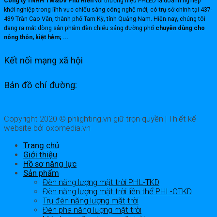
Công ty TNHH TM&DV Phú Hiển
với thương hiệu PHLED là doanh nghiệp
khởi nghiệp trong lĩnh vực chiếu sáng công nghệ mới, có trụ sở chính tại 437-
439 Trần Cao Vân, thành phố Tam Kỳ, tỉnh Quảng Nam. Hiện nay, chúng tôi
đang ra mắt dòng sản phẩm đèn chiếu sáng đường phố
chuyên dùng cho
nông thôn, kiệt hẻm; ...
Kết nối mạng xã hội
Bản đồ chỉ đường:
Copyright 2020 © phlighting.vn giữ trọn quyền | Thiết kế
website bởi oxomedia.vn
Trang chủ
Giới thiệu
Hồ sơ năng lực
Sản phẩm
Đèn năng lượng mặt trời PHL-TKD
Đèn năng lượng mặt trời liền thể PHL-OTKD
Trụ đèn năng lượng mặt trời
Đèn pha năng lượng mặt trời