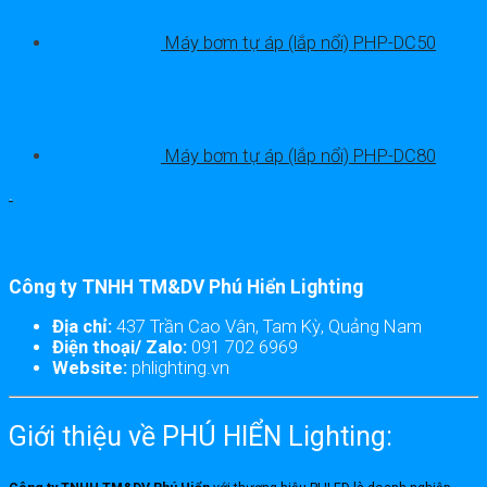
Máy bơm tự áp (lắp nổi) PHP-DC50
Máy bơm tự áp (lắp nổi) PHP-DC80
.
Công ty TNHH TM&DV Phú Hiển Lighting
Địa chỉ:
437 Trần Cao Vân, Tam Kỳ, Quảng Nam
Điện thoại/ Zalo:
091 702 6969
Website:
phlighting.vn
Giới thiệu về PHÚ HIỂN Lighting: