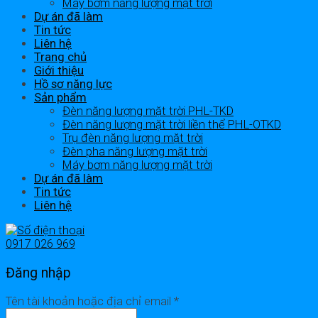
Máy bơm năng lượng mặt trời
Dự án đã làm
Tin tức
Liên hệ
Trang chủ
Giới thiệu
Hồ sơ năng lực
Sản phẩm
Đèn năng lượng mặt trời PHL-TKD
Đèn năng lượng mặt trời liền thể PHL-OTKD
Trụ đèn năng lượng mặt trời
Đèn pha năng lượng mặt trời
Máy bơm năng lượng mặt trời
Dự án đã làm
Tin tức
Liên hệ
0917 026 969
Đăng nhập
Tên tài khoản hoặc địa chỉ email
*