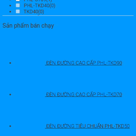
PHL-TKD40
(0)
TKD40
(0)
TRỤ CÔN 9M
(1)
trụ đèn
(4)
Sản phẩm bán chạy
trụ đèn 7m
(1)
trụ đèn 8m
(1)
trụ đèn chiếu sáng
(2)
trụ đèn năng lượng
(1)
trụ côn bát giác
(1)
trụ côn tròn bát giác
(1)
ĐÈN ĐƯỜNG CAO CẤP PHL-TKD90
trụ chiếu sáng
(1)
trụ thép côn
(2)
ĐÈN ĐƯỜNG CAO CẤP PHL-TKD70
ĐÈN ĐƯỜNG TIÊU CHUẨN PHL-TKD50