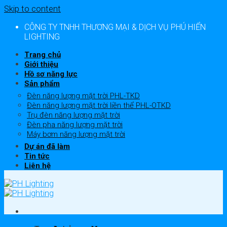
Skip to content
CÔNG TY TNHH THƯƠNG MẠI & DỊCH VỤ PHÚ HIỂN
LIGHTING
Trang chủ
Giới thiệu
Hồ sơ năng lực
Sản phẩm
Đèn năng lượng mặt trời PHL-TKD
Đèn năng lượng mặt trời liền thể PHL-OTKD
Trụ đèn năng lượng mặt trời
Đèn pha năng lượng mặt trời
Máy bơm năng lượng mặt trời
Dự án đã làm
Tin tức
Liên hệ