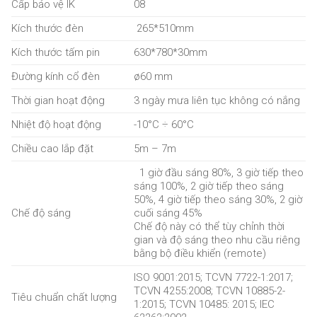
Cấp bảo vệ IK
08
Kích thước đèn
265*510mm
Kích thước tấm pin
630*780*30mm
Đường kính cổ đèn
ø60 mm
Thời gian hoạt động
3 ngày mưa liên tục không có nắng
Nhiệt độ hoạt động
-10°C ÷ 60°C
Chiều cao lắp đặt
5m – 7m
1 giờ đầu sáng 80%, 3 giờ tiếp theo
sáng 100%, 2 giờ tiếp theo sáng
50%, 4 giờ tiếp theo sáng 30%, 2 giờ
Chế độ sáng
cuối sáng 45%
Chế độ này có thể tùy chỉnh thời
gian và độ sáng theo nhu cầu riêng
bằng bộ điều khiển (remote)
ISO 9001:2015; TCVN 7722-1:2017;
TCVN 4255:2008; TCVN 10885-2-
Tiêu chuẩn chất lượng
1:2015; TCVN 10485: 2015; IEC