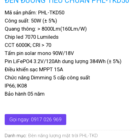
ĐÈN ĐƯỜNG TIÊU CHUẨN PHL-TKD50
Mã sản phẩm: PHL-TKD50
Công suất: 50W (± 5%)
Quang thông: > 8000Lm(160Lm/W)
Chip led 7070 Lumileds
CCT 6000K; CRI > 70
Tấm pin solar mono 90W/18V
Pin LiFePO4 3.2V/120Ah dung lượng 384Wh (± 5%)
Điều khiển sạc MPPT 15A
Chức năng Dimming 5 cấp công suất
IP66; IK08
Bảo hành 05 năm
Gọi ngay: 0917 026 969
Danh mục:
Đèn năng lượng mặt trời PHL-TKD