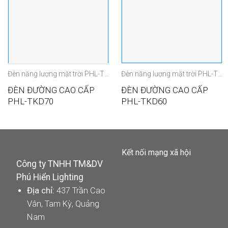
Đèn năng lượng mặt trời PHL-TKD
Đèn năng lượng mặt trời PHL-TKD
ĐÈN ĐƯỜNG CAO CẤP
ĐÈN ĐƯỜNG CAO CẤP
PHL-TKD70
PHL-TKD60
Kết nối mạng xã hội
Công ty TNHH TM&DV
Phú Hiển Lighting
Địa chỉ:
437 Trần Cao
Vân, Tam Kỳ, Quảng
Nam