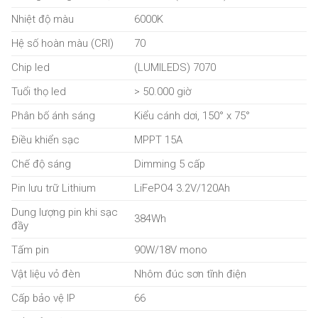
Nhiệt độ màu
6000K
Hệ số hoàn màu (CRI)
70
Chip led
(LUMILEDS) 7070
Tuổi thọ led
> 50.000 giờ
Phân bố ánh sáng
Kiểu cánh dơi, 150° x 75°
Điều khiển sạc
MPPT 15A
Chế độ sáng
Dimming 5 cấp
Pin lưu trữ Lithium
LiFePO4 3.2V/120Ah
Dung lượng pin khi sạc
384Wh
đầy
Tấm pin
90W/18V mono
Vật liệu vỏ đèn
Nhôm đúc sơn tĩnh điện
Cấp bảo vệ IP
66