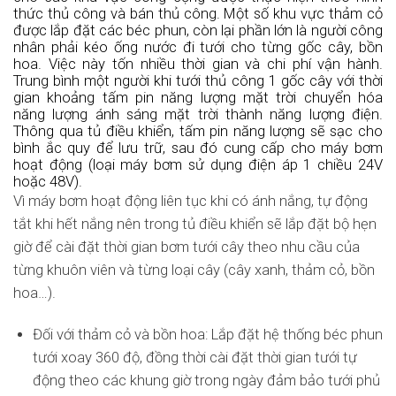
thức thủ công và bán thủ công. Một số khu vực thảm cỏ
được lắp đặt các béc phun, còn lại phần lớn là người công
nhân phải kéo ống nước đi tưới cho từng gốc cây, bồn
hoa. Việc này tốn nhiều thời gian và chi phí vận hành.
Trung bình một người khi tưới thủ công 1 gốc cây với thời
gian khoảng tấm pin năng lượng mặt trời chuyển hóa
năng lượng ánh sáng mặt trời thành năng lượng điện.
Thông qua tủ điều khiển, tấm pin năng lượng sẽ sạc cho
bình ắc quy để lưu trữ, sau đó cung cấp cho máy bơm
hoạt động (loại máy bơm sử dụng điện áp 1 chiều 24V
hoặc 48V).
Vì máy bơm hoạt động liên tục khi có ánh nắng, tự động
tắt khi hết nắng nên trong tủ điều khiển sẽ lắp đặt bộ hẹn
giờ để cài đặt thời gian bơm tưới cây theo nhu cầu của
từng khuôn viên và từng loại cây (cây xanh, thảm cỏ, bồn
hoa…).
Đối với thảm cỏ và bồn hoa: Lắp đặt hệ thống béc phun
tưới xoay 360 độ, đồng thời cài đặt thời gian tưới tự
động theo các khung giờ trong ngày đảm bảo tưới phủ