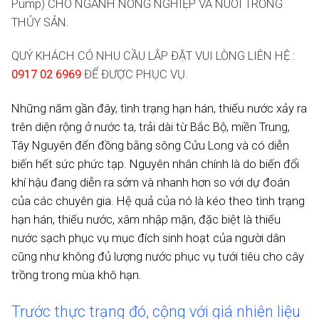
Pump) CHO NGÀNH NÔNG NGHIỆP VÀ NUÔI TRỒNG
THỦY SẢN.
QUÝ KHÁCH CÓ NHU CẦU LẮP ĐẶT VUI LÒNG LIÊN HỆ :
0917 02 6969
ĐỂ ĐƯỢC PHỤC VỤ.
Những năm gần đây, tình trạng hạn hán, thiếu nước xảy ra
trên diện rộng ở nước ta, trải dài từ Bắc Bộ, miền Trung,
Tây Nguyên đến đồng bằng sông Cửu Long và có diễn
biến hết sức phức tạp. Nguyên nhân chính là do biến đổi
khí hậu đang diễn ra sớm và nhanh hơn so với dự đoán
của các chuyên gia. Hệ quả của nó là kéo theo tình trạng
hạn hán, thiếu nước, xâm nhập mặn, đặc biệt là thiếu
nước sạch phục vụ mục đích sinh hoạt của người dân
cũng như không đủ lượng nước phục vụ tưới tiêu cho cây
trồng trong mùa khô hạn.
Trước thực trạng đó, cộng với giá nhiên liệu