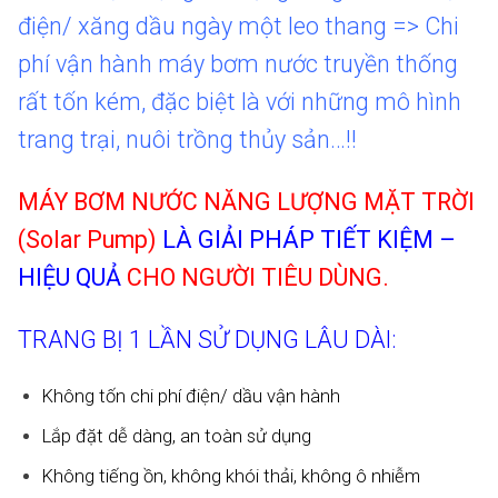
điện/ xăng dầu ngày một leo thang => Chi
phí vận hành máy bơm nước truyền thống
rất tốn kém, đặc biệt là với những mô hình
trang trại, nuôi trồng thủy sản…!!
MÁY BƠM NƯỚC NĂNG LƯỢNG MẶT TRỜI
(Solar Pump)
LÀ GIẢI PHÁP TIẾT KIỆM –
HIỆU QUẢ
CHO NGƯỜI TIÊU DÙNG.
TRANG BỊ 1 LẦN SỬ DỤNG LÂU DÀI:
Không tốn chi phí điện/ dầu vận hành
Lắp đặt dễ dàng, an toàn sử dụng
Không tiếng ồn, không khói thải, không ô nhiễm