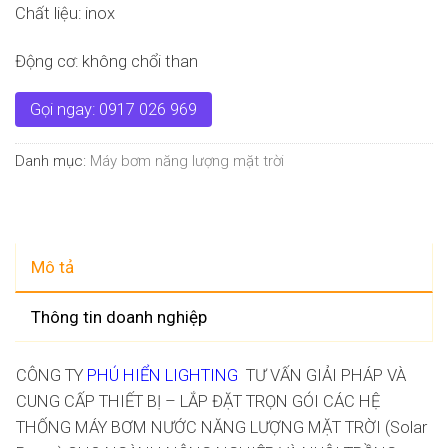
Chất liệu: inox
Động cơ: không chổi than
Gọi ngay: 0917 026 969
Danh mục:
Máy bơm năng lượng mặt trời
Mô tả
Thông tin doanh nghiệp
CÔNG TY
PHÚ HIỂN LIGHTING
TƯ VẤN GIẢI PHÁP VÀ
CUNG CẤP THIẾT BỊ – LẮP ĐẶT TRỌN GÓI CÁC HỆ
THỐNG MÁY BƠM NƯỚC NĂNG LƯỢNG MẶT TRỜI (Solar